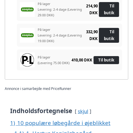
På lager
214,90
Til
Levering: 2-4 dage
(Levering
DKK
butik
29.00 DKK)
På lager
332,90
Til
Levering: 2-4 dage
(Levering
DKK
butik
19.00 DKK)
På lager
410,00 DKK
Til butik
(Levering 75.00 DKK)
Annonce i samarbejde med PriceRunner
Indholdsfortegnelse
skjul
1)
10 populære løbegårde i øjeblikket