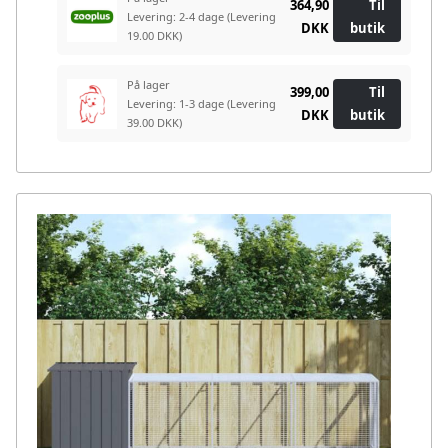
364,90
Til
Levering: 2-4 dage
(Levering
DKK
butik
19.00 DKK)
På lager
399,00
Til
Levering: 1-3 dage
(Levering
DKK
butik
39.00 DKK)