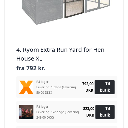
4. Ryom Extra Run Yard for Hen
House XL
fra
792 kr.
På lager
792,00
Til
Levering: 1 dage
(Levering
DKK
butik
50.00 DKK)
På lager
823,00
Til
Levering: 1-2 dage
(Levering
DKK
butik
249.00 DKK)