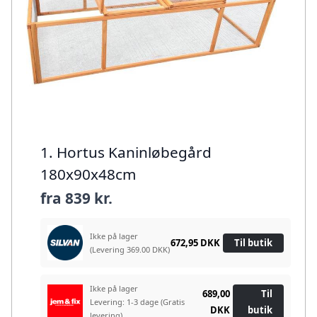
1. Hortus Kaninløbegård
180x90x48cm
fra
839 kr.
Ikke på lager
672,95 DKK
Til butik
(Levering 369.00 DKK)
Ikke på lager
689,00
Til
Levering: 1-3 dage
(Gratis
DKK
butik
levering)