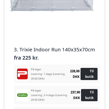
3. Trixie Indoor Run 140x35x70cm
fra
225 kr.
På lager
228,00
Til
Levering: 1 dage
(Levering
DKK
butik
39.00 DKK)
På lager
237,90
Til
Levering: 2-4 dage
(Levering
DKK
butik
29.00 DKK)