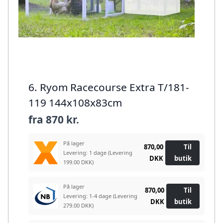
6. Ryom Racecourse Extra T/181-
119 144x108x83cm
fra
870 kr.
På lager
870,00
Til
Levering: 1 dage
(Levering
DKK
butik
199.00 DKK)
På lager
870,00
Til
Levering: 1-4 dage
(Levering
DKK
butik
279.00 DKK)