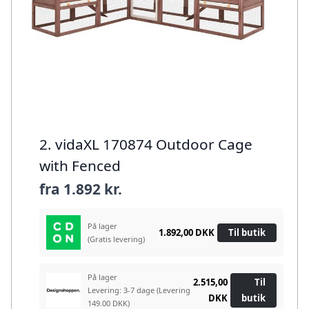
2. vidaXL 170874 Outdoor Cage
with Fenced
fra
1.892 kr.
På lager
1.892,00 DKK
Til butik
(Gratis levering)
På lager
2.515,00
Til
Levering: 3-7 dage
(Levering
DKK
butik
149.00 DKK)