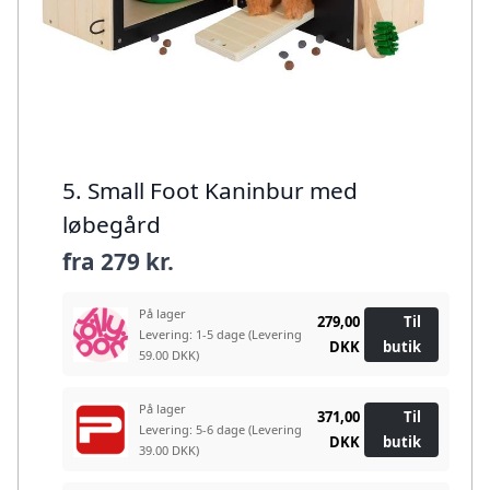
5. Small Foot Kaninbur med
løbegård
fra
279 kr.
På lager
279,00
Til
Levering: 1-5 dage
(Levering
DKK
butik
59.00 DKK)
På lager
371,00
Til
Levering: 5-6 dage
(Levering
DKK
butik
39.00 DKK)