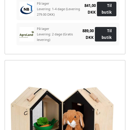
På lager
841,00
Til
Levering: 1-4 dage
(Levering
DKK
butik
279.00 DKK)
På lager
889,00
Til
Levering: 2 dage
(Gratis
DKK
butik
levering)