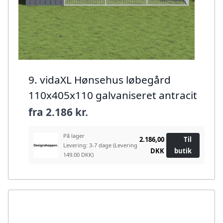
9. vidaXL Hønsehus løbegård
110x405x110 galvaniseret antracit
fra
2.186 kr.
På lager
2.186,00
Til
Levering: 3-7 dage
(Levering
DKK
butik
149.00 DKK)