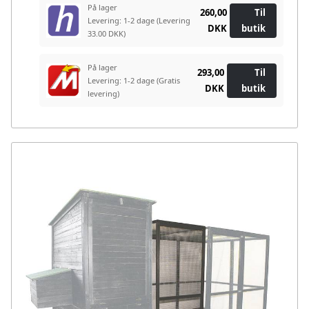
På lager
260,00
Til
Levering: 1-2 dage
(Levering
DKK
butik
33.00 DKK)
På lager
293,00
Til
Levering: 1-2 dage
(Gratis
DKK
butik
levering)