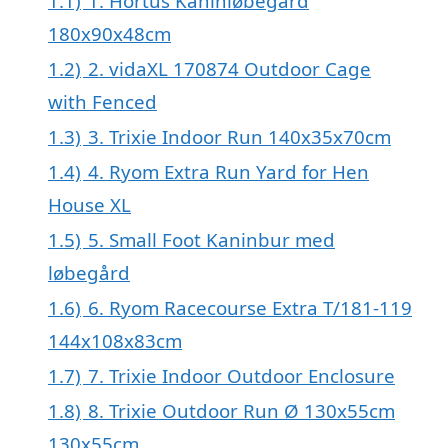
1.1)
1. Hortus Kaninløbegård
180x90x48cm
1.2)
2. vidaXL 170874 Outdoor Cage
with Fenced
1.3)
3. Trixie Indoor Run 140x35x70cm
1.4)
4. Ryom Extra Run Yard for Hen
House XL
1.5)
5. Small Foot Kaninbur med
løbegård
1.6)
6. Ryom Racecourse Extra T/181-119
144x108x83cm
1.7)
7. Trixie Indoor Outdoor Enclosure
1.8)
8. Trixie Outdoor Run Ø 130x55cm
130x55cm