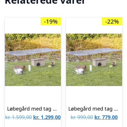
-19%
-22%
Løbegård med tag til gnavere, 216 x 116 x 65 cm
Løbegård med tag til gnavere, 144 x 116 x 58 cm
Den
Den
Den
De
kr.
1.599,00
kr.
1.299,00
kr.
999,00
kr.
779,00
oprindelige
aktuelle
oprindelige
aktu