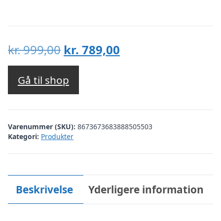
Den
Den
kr.
999,00
kr.
789,00
oprindelige
aktuelle
pris
pris
Gå til shop
var:
er:
kr. 999,00.
kr. 789,00.
Varenummer (SKU):
8673673683888505503
Kategori:
Produkter
Beskrivelse
Yderligere information